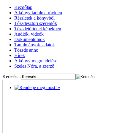
Kezdőlap
A könyv tartalma röviden
Részletek a könyvből
Tőzsdesztori szereplők
Tőzsdetörténet képekben
Audiók, videók
Dokumentumok
Tanulmányok, adatok
Tőzsde anno
Hírek
A könyv megrendelése
Szeles Nóra, a szerző
Keresés...