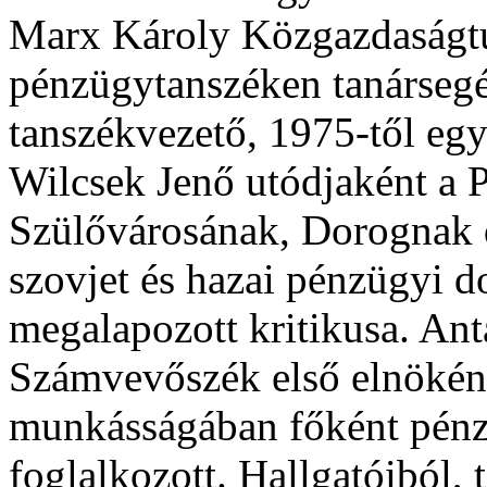
Marx Károly Közgazdaságt
pénzügytanszéken tanársegé
tanszékvezető, 1975-től egy
Wilcsek Jenő utódjaként a P
Szülővárosának, Dorognak d
szovjet és hazai pénzügyi
megalapozott kritikusa. Ant
Számvevőszék első elnökén
munkásságában főként pénz
foglalkozott. Hallgatóiból, 