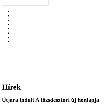
Hírek
Útjára indult A tőzsdesztori új honlapja