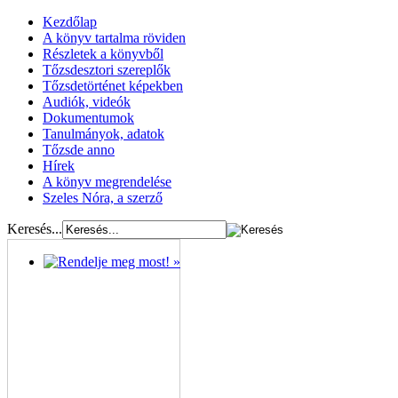
Kezdőlap
A könyv tartalma röviden
Részletek a könyvből
Tőzsdesztori szereplők
Tőzsdetörténet képekben
Audiók, videók
Dokumentumok
Tanulmányok, adatok
Tőzsde anno
Hírek
A könyv megrendelése
Szeles Nóra, a szerző
Keresés...